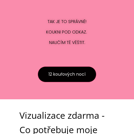
TAK JE TO SPRÁVNĚ!
KOUKNI POD ODKAZ.
NAUČÍM TĚ VĚŠTIT.
12 kouřových nocí
Vizualizace zdarma -
Co potřebuje moje