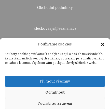
Obchodní podmínky
kleckovaaja@seznam.cz
Používáme cookies
+420 736 400 657
Soubory cookie používáme k analýze údajů o našich návštěvnících,
ke zlepšení našich webových stránek, zobrazení personalizovaného
obsahu a k tomu, abychom vám poskytli skvělý zážitek z webu.
Přijmout všechny
Odmítnout
Ochrana osobních údajů
Podrobné nastavení