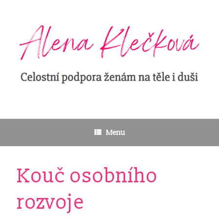
Skip
to
content
Menu
Kouč osobního
rozvoje